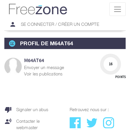
person
SE CONNECTER / CRÉER UN COMPTE
PROFIL DE M64AT64
M64AT64
16
Envoyer un message
Voir les publications
POINTS
thumb_down
Signaler un abus
Retrouvez nous sur :
record_voice_over
Contacter le
webmaster