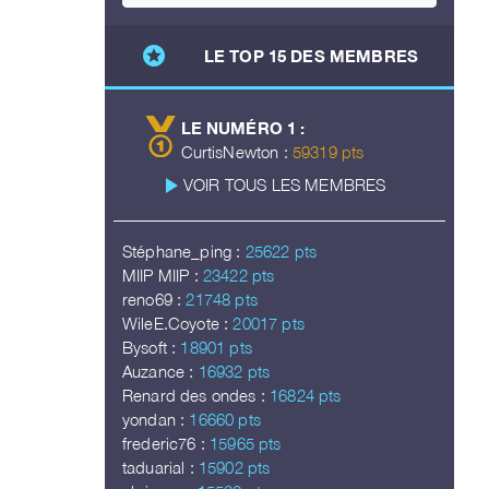
stars
LE TOP 15 DES MEMBRES
LE NUMÉRO 1 :
CurtisNewton :
59319 pts
play_arrow
VOIR TOUS LES MEMBRES
Stéphane_ping :
25622 pts
MIIP MIIP :
23422 pts
reno69 :
21748 pts
WileE.Coyote :
20017 pts
Bysoft :
18901 pts
Auzance :
16932 pts
Renard des ondes :
16824 pts
yondan :
16660 pts
frederic76 :
15965 pts
taduarial :
15902 pts