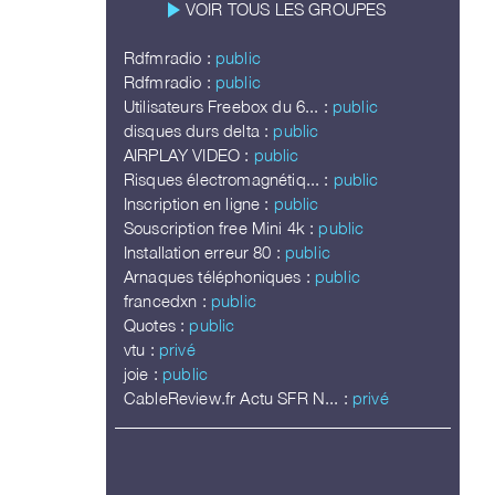
play_arrow
VOIR TOUS LES GROUPES
Rdfmradio :
public
Rdfmradio :
public
Utilisateurs Freebox du 6... :
public
disques durs delta :
public
AIRPLAY VIDEO :
public
Risques électromagnétiq... :
public
Inscription en ligne :
public
Souscription free Mini 4k :
public
Installation erreur 80 :
public
Arnaques téléphoniques :
public
francedxn :
public
Quotes :
public
vtu :
privé
joie :
public
CableReview.fr Actu SFR N... :
privé