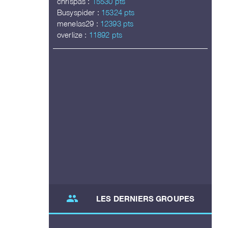
chrispas :
15530 pts
Busyspider :
15324 pts
menelas29 :
12393 pts
overlize :
11892 pts
group
LES DERNIERS GROUPES