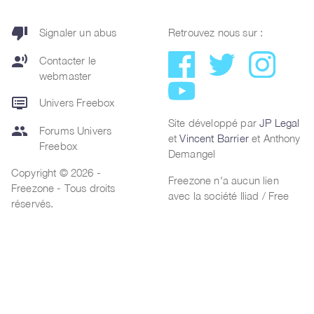
thumb_down
Signaler un abus
Retrouvez nous sur :
record_voice_over
Contacter le
webmaster
dvr
Univers Freebox
Site développé par
JP Legal
group
Forums Univers
et
Vincent Barrier
et Anthony
Freebox
Demangel
Copyright © 2026 -
Freezone n'a aucun lien
Freezone - Tous droits
avec la société Iliad / Free
réservés.