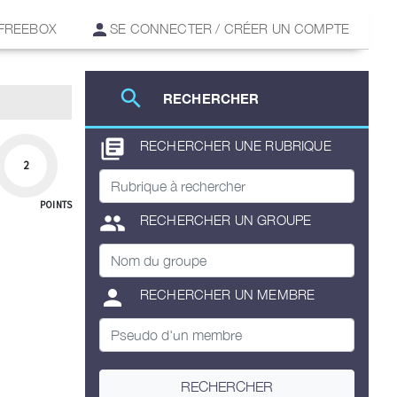
 FREEBOX
SE CONNECTER / CRÉER UN COMPTE
search
RECHERCHER
library_books
RECHERCHER UNE RUBRIQUE
2
POINTS
group
RECHERCHER UN GROUPE
person
RECHERCHER UN MEMBRE
RECHERCHER