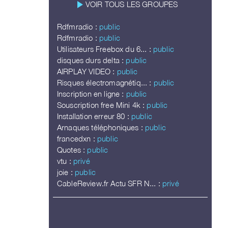
play_arrow
VOIR TOUS LES GROUPES
Rdfmradio :
public
Rdfmradio :
public
Utilisateurs Freebox du 6... :
public
disques durs delta :
public
AIRPLAY VIDEO :
public
Risques électromagnétiq... :
public
Inscription en ligne :
public
Souscription free Mini 4k :
public
Installation erreur 80 :
public
Arnaques téléphoniques :
public
francedxn :
public
Quotes :
public
vtu :
privé
joie :
public
CableReview.fr Actu SFR N... :
privé