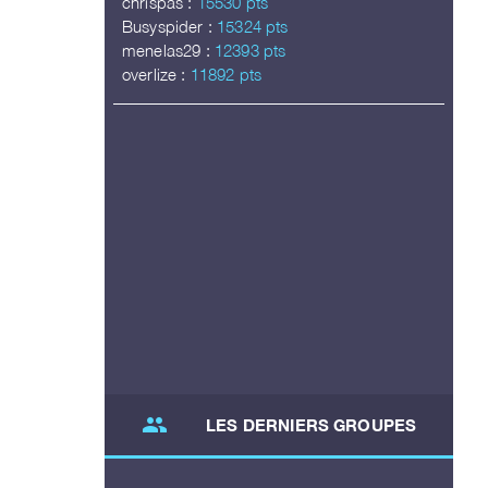
chrispas :
15530 pts
Busyspider :
15324 pts
menelas29 :
12393 pts
overlize :
11892 pts
group
LES DERNIERS GROUPES