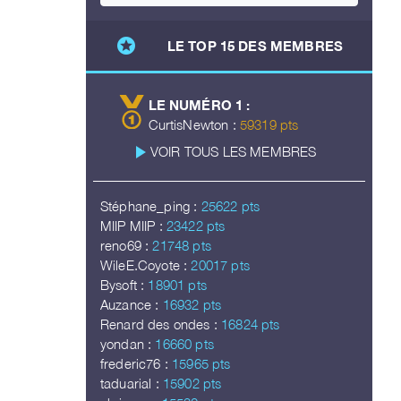
stars
LE TOP 15 DES MEMBRES
LE NUMÉRO 1 :
CurtisNewton :
59319 pts
play_arrow
VOIR TOUS LES MEMBRES
Stéphane_ping :
25622 pts
MIIP MIIP :
23422 pts
reno69 :
21748 pts
WileE.Coyote :
20017 pts
Bysoft :
18901 pts
Auzance :
16932 pts
Renard des ondes :
16824 pts
yondan :
16660 pts
frederic76 :
15965 pts
taduarial :
15902 pts