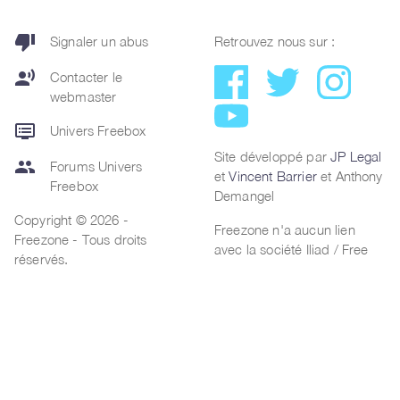
thumb_down
Signaler un abus
Retrouvez nous sur :
record_voice_over
Contacter le
webmaster
dvr
Univers Freebox
Site développé par
JP Legal
group
Forums Univers
et
Vincent Barrier
et Anthony
Freebox
Demangel
Copyright © 2026 -
Freezone n'a aucun lien
Freezone - Tous droits
avec la société Iliad / Free
réservés.