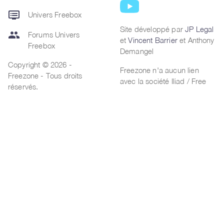
dvr
Univers Freebox
Site développé par
JP Legal
group
Forums Univers
et
Vincent Barrier
et Anthony
Freebox
Demangel
Copyright © 2026 -
Freezone n'a aucun lien
Freezone - Tous droits
avec la société Iliad / Free
réservés.