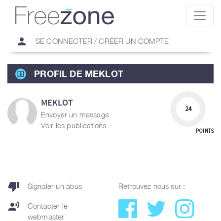
person
SE CONNECTER / CRÉER UN COMPTE
PROFIL DE MEKLOT
MEKLOT
24
Envoyer un message
Voir les publications
POINTS
thumb_down
Signaler un abus
Retrouvez nous sur :
record_voice_over
Contacter le
webmaster