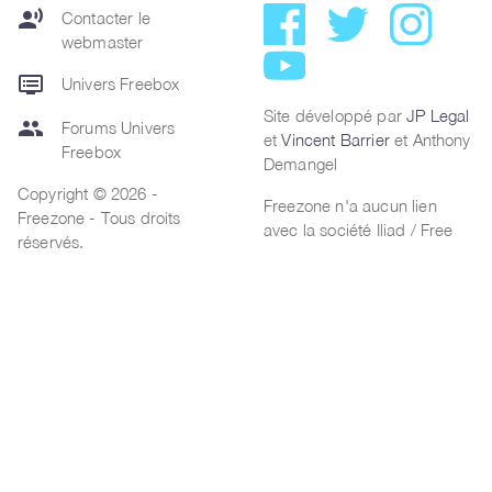
record_voice_over
Contacter le
webmaster
dvr
Univers Freebox
Site développé par
JP Legal
group
Forums Univers
et
Vincent Barrier
et Anthony
Freebox
Demangel
Copyright © 2026 -
Freezone n'a aucun lien
Freezone - Tous droits
avec la société Iliad / Free
réservés.