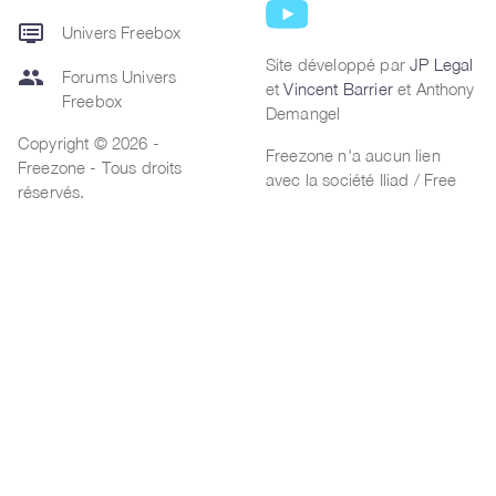
dvr
Univers Freebox
Site développé par
JP Legal
group
Forums Univers
et
Vincent Barrier
et Anthony
Freebox
Demangel
Copyright © 2026 -
Freezone n'a aucun lien
Freezone - Tous droits
avec la société Iliad / Free
réservés.