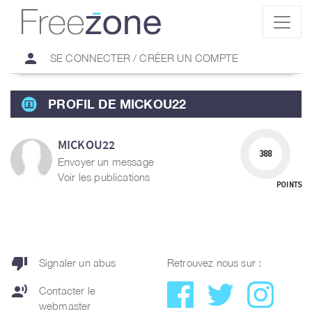
person
SE CONNECTER / CRÉER UN COMPTE
PROFIL DE MICKOU22
MICKOU22
388
Envoyer un message
Voir les publications
POINTS
thumb_down
Signaler un abus
Retrouvez nous sur :
record_voice_over
Contacter le
webmaster