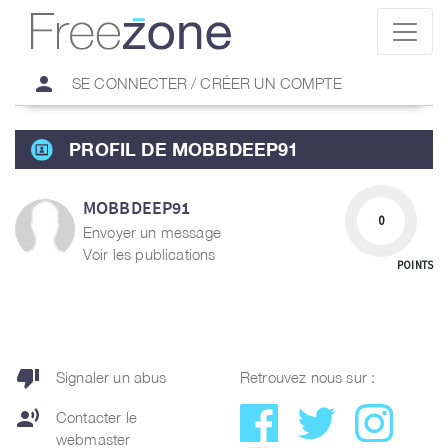
person
SE CONNECTER / CRÉER UN COMPTE
PROFIL DE MOBBDEEP91
MOBBDEEP91
0
Envoyer un message
Voir les publications
POINTS
thumb_down
Signaler un abus
Retrouvez nous sur :
record_voice_over
Contacter le
webmaster