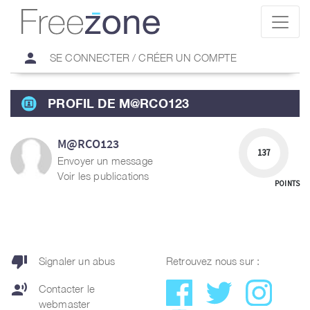
person
SE CONNECTER / CRÉER UN COMPTE
PROFIL DE M@RCO123
M@RCO123
137
Envoyer un message
Voir les publications
POINTS
thumb_down
Signaler un abus
Retrouvez nous sur :
record_voice_over
Contacter le
webmaster