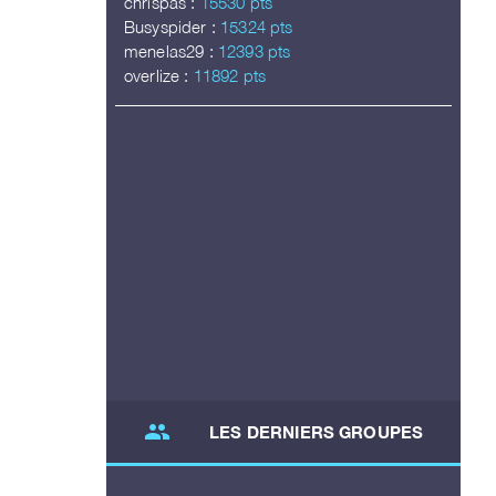
chrispas :
15530 pts
Busyspider :
15324 pts
menelas29 :
12393 pts
overlize :
11892 pts
group
LES DERNIERS GROUPES