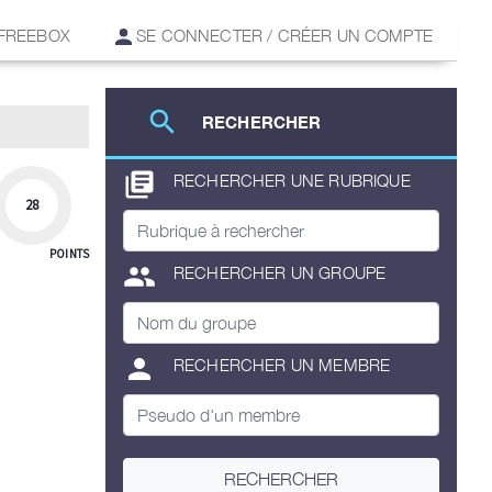
 FREEBOX
SE CONNECTER / CRÉER UN COMPTE
search
RECHERCHER
library_books
RECHERCHER UNE RUBRIQUE
28
POINTS
group
RECHERCHER UN GROUPE
person
RECHERCHER UN MEMBRE
RECHERCHER