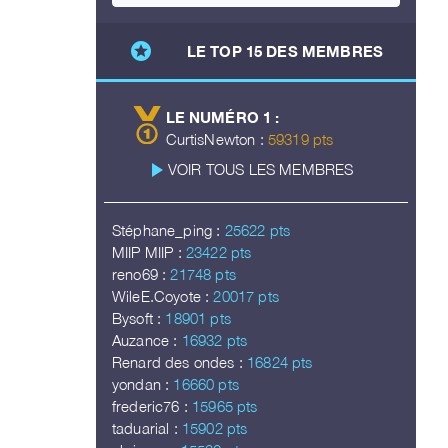
stars
LE TOP 15 DES MEMBRES
LE NUMÉRO 1 :
CurtisNewton :
59319 pts
play_arrow
VOIR TOUS LES MEMBRES
Stéphane_ping :
25622 pts
MIIP MIIP :
23422 pts
reno69 :
21748 pts
WileE.Coyote :
20017 pts
Bysoft :
18901 pts
Auzance :
16932 pts
Renard des ondes :
16824 pts
yondan :
16660 pts
frederic76 :
15965 pts
taduarial :
15902 pts