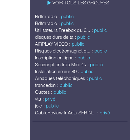
play_arrow
VOIR TOUS LES GROUPES
Rdfmradio :
public
Rdfmradio :
public
Utilisateurs Freebox du 6... :
public
disques durs delta :
public
AIRPLAY VIDEO :
public
Risques électromagnétiq... :
public
Inscription en ligne :
public
Souscription free Mini 4k :
public
Installation erreur 80 :
public
Arnaques téléphoniques :
public
francedxn :
public
Quotes :
public
vtu :
privé
joie :
public
CableReview.fr Actu SFR N... :
privé