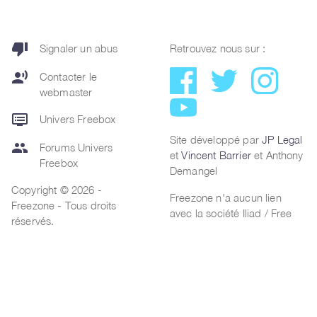
thumb_down
Signaler un abus
Retrouvez nous sur :
record_voice_over
Contacter le
webmaster
dvr
Univers Freebox
Site développé par
JP Legal
group
Forums Univers
et
Vincent Barrier
et Anthony
Freebox
Demangel
Copyright © 2026 -
Freezone n'a aucun lien
Freezone - Tous droits
avec la société Iliad / Free
réservés.