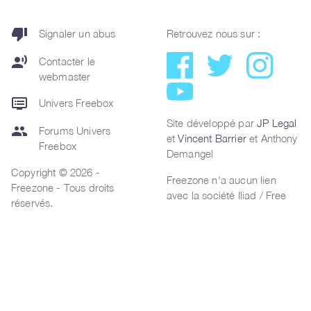
thumb_down
Signaler un abus
Retrouvez nous sur :
record_voice_over
Contacter le
webmaster
dvr
Univers Freebox
Site développé par
JP Legal
group
Forums Univers
et
Vincent Barrier
et Anthony
Freebox
Demangel
Copyright © 2026 -
Freezone n'a aucun lien
Freezone - Tous droits
avec la société Iliad / Free
réservés.