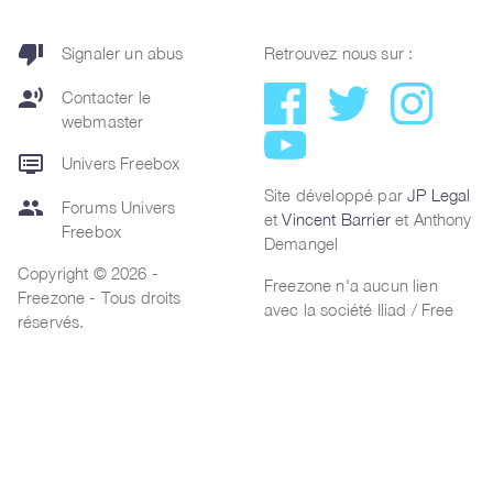
thumb_down
Signaler un abus
Retrouvez nous sur :
record_voice_over
Contacter le
webmaster
dvr
Univers Freebox
Site développé par
JP Legal
group
Forums Univers
et
Vincent Barrier
et Anthony
Freebox
Demangel
Copyright © 2026 -
Freezone n'a aucun lien
Freezone - Tous droits
avec la société Iliad / Free
réservés.