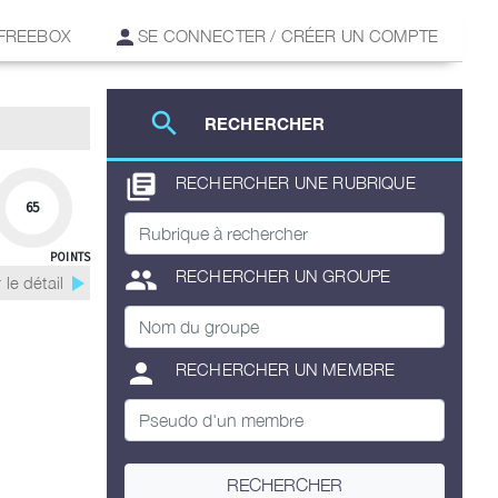
 FREEBOX
SE CONNECTER / CRÉER UN COMPTE
search
RECHERCHER
library_books
RECHERCHER UNE RUBRIQUE
65
POINTS
group
RECHERCHER UN GROUPE
play_arrow
 le détail
person
RECHERCHER UN MEMBRE
RECHERCHER