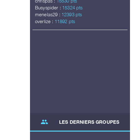
chrispas :
15530 pts
Busyspider :
15324 pts
menelas29 :
12393 pts
overlize :
11892 pts
group
LES DERNIERS GROUPES