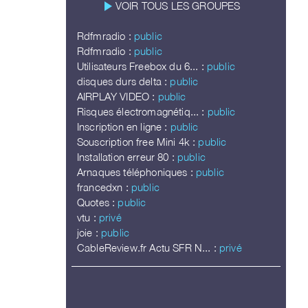
play_arrow
VOIR TOUS LES GROUPES
Rdfmradio :
public
Rdfmradio :
public
Utilisateurs Freebox du 6... :
public
disques durs delta :
public
AIRPLAY VIDEO :
public
Risques électromagnétiq... :
public
Inscription en ligne :
public
Souscription free Mini 4k :
public
Installation erreur 80 :
public
Arnaques téléphoniques :
public
francedxn :
public
Quotes :
public
vtu :
privé
joie :
public
CableReview.fr Actu SFR N... :
privé