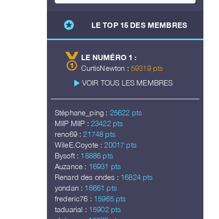
stars
LE TOP 15 DES MEMBRES
LE NUMÉRO 1 :
CurtisNewton :
59319 pts
play_arrow
VOIR TOUS LES MEMBRES
Stéphane_ping :
25622 pts
MIIP MIIP :
23422 pts
reno69 :
21748 pts
WileE.Coyote :
20017 pts
Bysoft :
18886 pts
Auzance :
16931 pts
Renard des ondes :
16824 pts
yondan :
16661 pts
frederic76 :
15965 pts
taduarial :
15902 pts