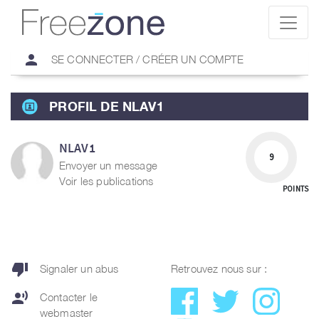
person
SE CONNECTER / CRÉER UN COMPTE
PROFIL DE NLAV1
NLAV1
9
Envoyer un message
Voir les publications
POINTS
thumb_down
Signaler un abus
Retrouvez nous sur :
record_voice_over
Contacter le
webmaster