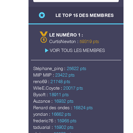
stars
LE TOP 15 DES MEMBRES
LE NUMÉRO 1 :
CurtisNewton :
59319 pts
play_arrow
VOIR TOUS LES MEMBRES
Stéphane_ping :
25622 pts
MIIP MIIP :
23422 pts
reno69 :
21748 pts
WileE.Coyote :
20017 pts
Bysoft :
18911 pts
Auzance :
16932 pts
Renard des ondes :
16824 pts
yondan :
16662 pts
frederic76 :
15965 pts
taduarial :
15902 pts