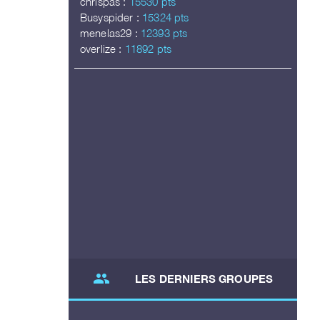
chrispas :
15530 pts
Busyspider :
15324 pts
menelas29 :
12393 pts
overlize :
11892 pts
group
LES DERNIERS GROUPES