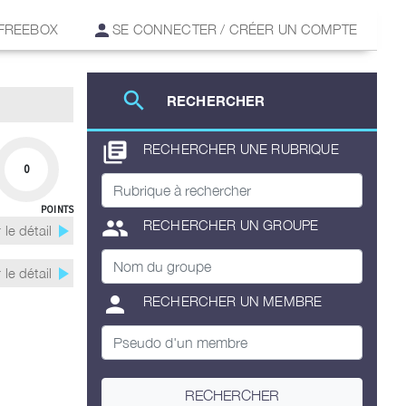
 FREEBOX
SE CONNECTER / CRÉER UN COMPTE
search
RECHERCHER
library_books
RECHERCHER UNE RUBRIQUE
0
POINTS
group
RECHERCHER UN GROUPE
play_arrow
 le détail
play_arrow
 le détail
person
RECHERCHER UN MEMBRE
RECHERCHER