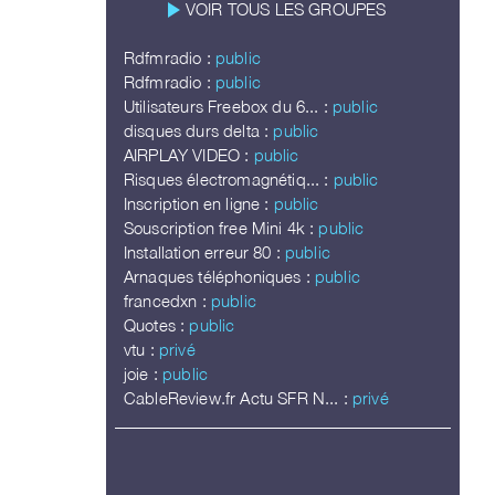
play_arrow
VOIR TOUS LES GROUPES
Rdfmradio :
public
Rdfmradio :
public
Utilisateurs Freebox du 6... :
public
disques durs delta :
public
AIRPLAY VIDEO :
public
Risques électromagnétiq... :
public
Inscription en ligne :
public
Souscription free Mini 4k :
public
Installation erreur 80 :
public
Arnaques téléphoniques :
public
francedxn :
public
Quotes :
public
vtu :
privé
joie :
public
CableReview.fr Actu SFR N... :
privé