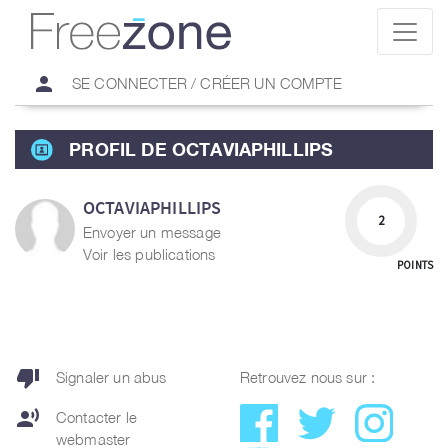
person
SE CONNECTER / CRÉER UN COMPTE
PROFIL DE OCTAVIAPHILLIPS
OCTAVIAPHILLIPS
2
Envoyer un message
Voir les publications
POINTS
thumb_down
Signaler un abus
Retrouvez nous sur :
record_voice_over
Contacter le
webmaster