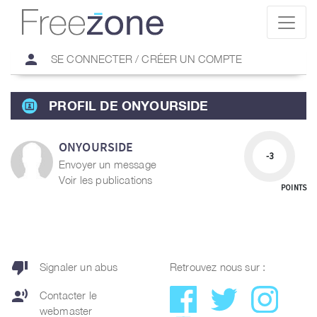
person
SE CONNECTER / CRÉER UN COMPTE
PROFIL DE ONYOURSIDE
ONYOURSIDE
-3
Envoyer un message
Voir les publications
POINTS
thumb_down
Signaler un abus
Retrouvez nous sur :
record_voice_over
Contacter le
webmaster