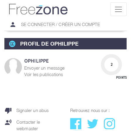
person
SE CONNECTER / CRÉER UN COMPTE
PROFIL DE OPHILIPPE
OPHILIPPE
2
Envoyer un message
Voir les publications
POINTS
thumb_down
Signaler un abus
Retrouvez nous sur :
record_voice_over
Contacter le
webmaster