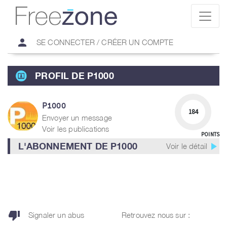
person
SE CONNECTER / CRÉER UN COMPTE
PROFIL DE P1000
P1000
184
Envoyer un message
Voir les publications
POINTS
play_arrow
L'ABONNEMENT DE P1000
Voir le détail
thumb_down
Signaler un abus
Retrouvez nous sur :