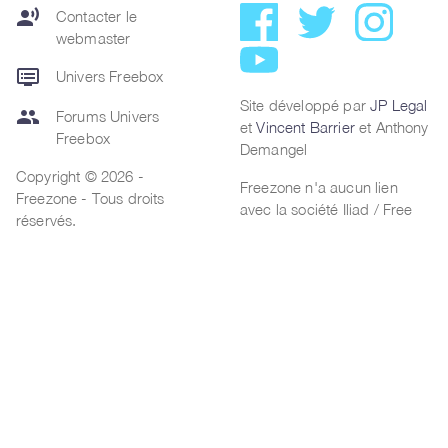
record_voice_over
Contacter le
webmaster
dvr
Univers Freebox
Site développé par
JP Legal
group
Forums Univers
et
Vincent Barrier
et Anthony
Freebox
Demangel
Copyright © 2026 -
Freezone n'a aucun lien
Freezone - Tous droits
avec la société Iliad / Free
réservés.