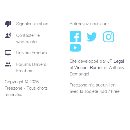
thumb_down
Signaler un abus
Retrouvez nous sur :
record_voice_over
Contacter le
webmaster
dvr
Univers Freebox
Site développé par
JP Legal
group
Forums Univers
et
Vincent Barrier
et Anthony
Freebox
Demangel
Copyright © 2026 -
Freezone n'a aucun lien
Freezone - Tous droits
avec la société Iliad / Free
réservés.