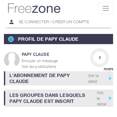
person
SE CONNECTER / CRÉER UN COMPTE
PROFIL DE PAPY CLAUDE
PAPY CLAUDE
3
Envoyer un message
Voir les publications
POINTS
L'ABONNEMENT DE PAPY
Voir le
play_arrow
CLAUDE
détail
Voir
LES GROUPES DANS LESQUELS
play_arrow
le
PAPY CLAUDE EST INSCRIT
détail