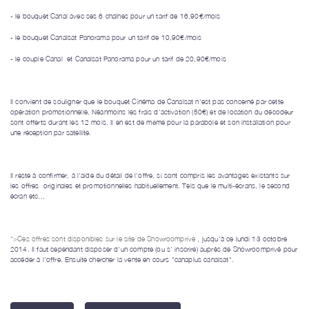
- le bouquet Canal avec ses 6 chaînes pour un tarif de 16,90€/mois
- le bouquet Canalsat Panorama pour un tarif de 10,90€/mois
- le couple Canal et Canalsat Panorama pour un tarif de 20,90€/mois
Il convient de souligner que le bouquet Cinéma de Canalsat n'est pas concerné par cette
opération promotionnelle. Néanmoins les frais d'activation (50€) et de location du décodeur
sont offerts durant les 12 mois. Il en est de même pour la parabole et son installation pour
une réception par satellite.
Il reste à confirmer, à l'aide du détail de l'offre, si sont compris les avantages existants sur
les offres originales et promotionnelles habituellement. Tels que le multi-écrans, le second
écran etc...
">Ces offres sont disponibles sur le site de Showroomprivé
, jusqu'à ce lundi 13 octobre
2014.
Il faut cependant disposer d'un compte (ou s' inscrire) auprès de Showroomprivé pour
accéder à l'offre. Ensuite chercher la vente en cours "canaplus canalsat".