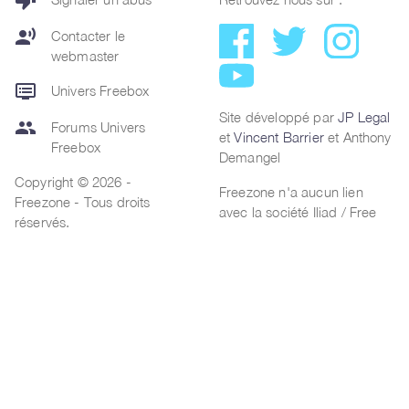
thumb_down
record_voice_over
Contacter le
webmaster
dvr
Univers Freebox
Site développé par
JP Legal
group
Forums Univers
et
Vincent Barrier
et Anthony
Freebox
Demangel
Copyright © 2026 -
Freezone n'a aucun lien
Freezone - Tous droits
avec la société Iliad / Free
réservés.