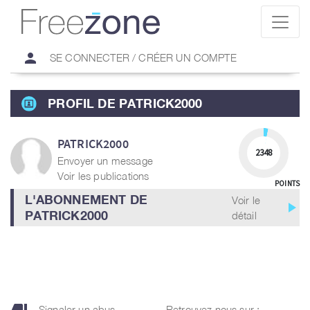
person
SE CONNECTER / CRÉER UN COMPTE
PROFIL DE PATRICK2000
PATRICK2000
2348
Envoyer un message
Voir les publications
POINTS
L'ABONNEMENT DE
Voir le
play_arrow
PATRICK2000
détail
Signaler un abus
Retrouvez nous sur :