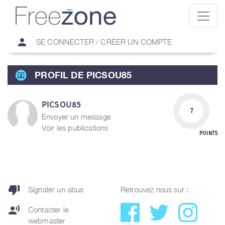
person
SE CONNECTER / CRÉER UN COMPTE
PROFIL DE PICSOU85
PICSOU85
7
Envoyer un message
Voir les publications
POINTS
thumb_down
Signaler un abus
Retrouvez nous sur :
record_voice_over
Contacter le
webmaster