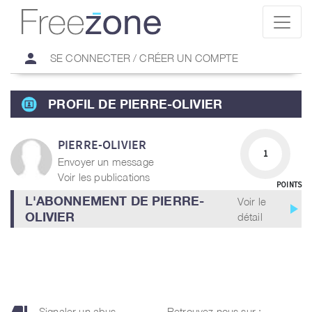
person
SE CONNECTER / CRÉER UN COMPTE
PROFIL DE PIERRE-OLIVIER
PIERRE-OLIVIER
1
Envoyer un message
Voir les publications
POINTS
L'ABONNEMENT DE PIERRE-
Voir le
play_arrow
OLIVIER
détail
Signaler un abus
Retrouvez nous sur :