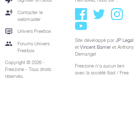
thumb_down
record_voice_over
Contacter le
webmaster
dvr
Univers Freebox
Site développé par
JP Legal
group
Forums Univers
et
Vincent Barrier
et Anthony
Freebox
Demangel
Copyright © 2026 -
Freezone n'a aucun lien
Freezone - Tous droits
avec la société Iliad / Free
réservés.