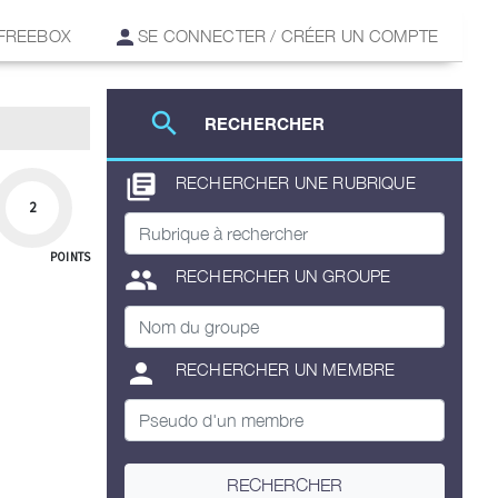
 FREEBOX
SE CONNECTER / CRÉER UN COMPTE
search
RECHERCHER
library_books
RECHERCHER UNE RUBRIQUE
2
POINTS
group
RECHERCHER UN GROUPE
person
RECHERCHER UN MEMBRE
RECHERCHER