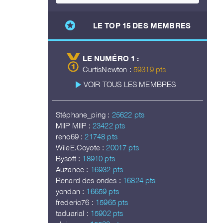
stars
LE TOP 15 DES MEMBRES
LE NUMÉRO 1 :
CurtisNewton :
59319 pts
play_arrow
VOIR TOUS LES MEMBRES
Stéphane_ping :
25622 pts
MIIP MIIP :
23422 pts
reno69 :
21748 pts
WileE.Coyote :
20017 pts
Bysoft :
18910 pts
Auzance :
16932 pts
Renard des ondes :
16824 pts
yondan :
16659 pts
frederic76 :
15965 pts
taduarial :
15902 pts