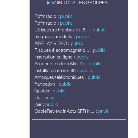
play_arrow
VOIR TOUS LES GROUPES
Rdfmradio :
public
Rdfmradio :
public
Utilisateurs Freebox du 6... :
public
disques durs delta :
public
AIRPLAY VIDEO :
public
Risques électromagnétiq... :
public
Inscription en ligne :
public
Souscription free Mini 4k :
public
Installation erreur 80 :
public
Arnaques téléphoniques :
public
francedxn :
public
Quotes :
public
vtu :
privé
joie :
public
CableReview.fr Actu SFR N... :
privé