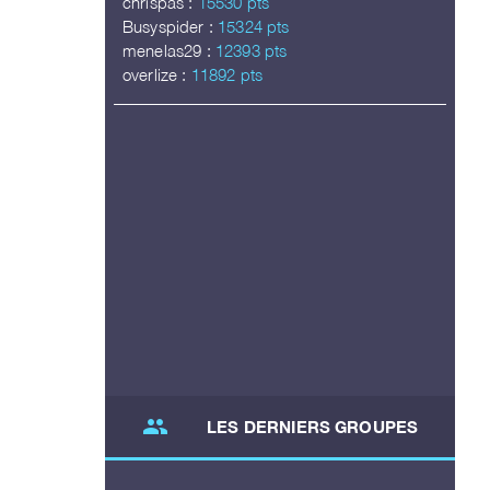
chrispas :
15530 pts
Busyspider :
15324 pts
menelas29 :
12393 pts
overlize :
11892 pts
group
LES DERNIERS GROUPES