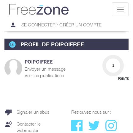
person
SE CONNECTER / CRÉER UN COMPTE
PROFIL DE POIPOIFREE
POIPOIFREE
1
Envoyer un message
Voir les publications
POINTS
thumb_down
Signaler un abus
Retrouvez nous sur :
record_voice_over
Contacter le
webmaster