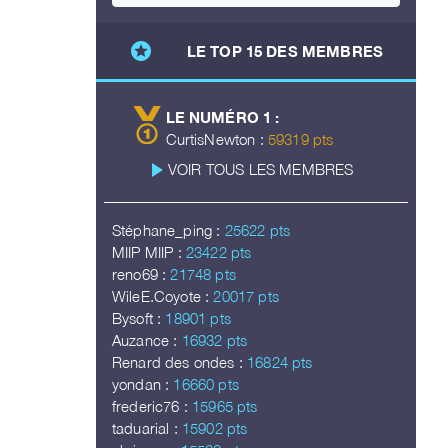
stars
LE TOP 15 DES MEMBRES
LE NUMÉRO 1 :
CurtisNewton :
59319 pts
play_arrow
VOIR TOUS LES MEMBRES
Stéphane_ping :
25622 pts
MIIP MIIP :
23422 pts
reno69 :
21748 pts
WileE.Coyote :
20017 pts
Bysoft :
18901 pts
Auzance :
16932 pts
Renard des ondes :
16824 pts
yondan :
16660 pts
frederic76 :
15965 pts
taduarial :
15902 pts