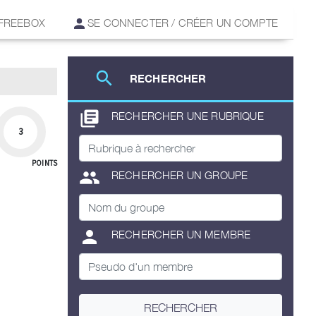
 FREEBOX
SE CONNECTER / CRÉER UN COMPTE
search
RECHERCHER
library_books
RECHERCHER UNE RUBRIQUE
3
POINTS
group
RECHERCHER UN GROUPE
person
RECHERCHER UN MEMBRE
RECHERCHER