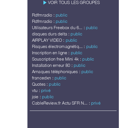
play_arrow
VOIR TOUS LES GROUPES
Rdfmradio :
public
Rdfmradio :
public
Utilisateurs Freebox du 6... :
public
disques durs delta :
public
AIRPLAY VIDEO :
public
Risques électromagnétiq... :
public
Inscription en ligne :
public
Souscription free Mini 4k :
public
Installation erreur 80 :
public
Arnaques téléphoniques :
public
francedxn :
public
Quotes :
public
vtu :
privé
joie :
public
CableReview.fr Actu SFR N... :
privé