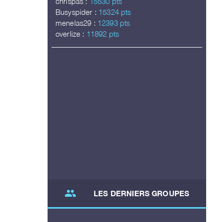
chrispas :
15530 pts
Busyspider :
15324 pts
menelas29 :
12393 pts
overlize :
11892 pts
group
LES DERNIERS GROUPES