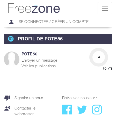
person
SE CONNECTER / CRÉER UN COMPTE
PROFIL DE POTE56
POTE56
4
Envoyer un message
Voir les publications
POINTS
thumb_down
Signaler un abus
Retrouvez nous sur :
record_voice_over
Contacter le
webmaster