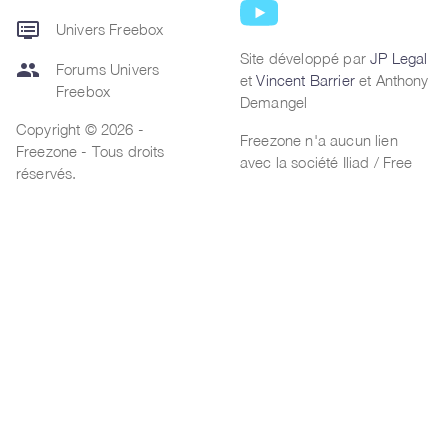
dvr
Univers Freebox
Site développé par
JP Legal
group
Forums Univers
et
Vincent Barrier
et Anthony
Freebox
Demangel
Copyright © 2026 -
Freezone n'a aucun lien
Freezone - Tous droits
avec la société Iliad / Free
réservés.