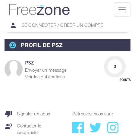
person
SE CONNECTER / CRÉER UN COMPTE
PROFIL DE PSZ
PSZ
3
Envoyer un message
Voir les publications
POINTS
thumb_down
Signaler un abus
Retrouvez nous sur :
record_voice_over
Contacter le
webmaster