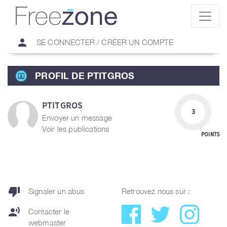
person
SE CONNECTER / CRÉER UN COMPTE
PROFIL DE PTITGROS
PTITGROS
3
Envoyer un message
Voir les publications
POINTS
thumb_down
Signaler un abus
Retrouvez nous sur :
record_voice_over
Contacter le
webmaster