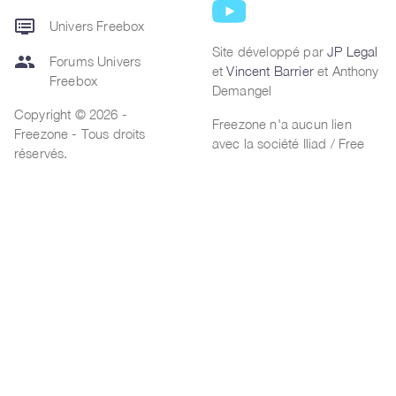
dvr
Univers Freebox
Site développé par
JP Legal
group
Forums Univers
et
Vincent Barrier
et Anthony
Freebox
Demangel
Copyright © 2026 -
Freezone n'a aucun lien
Freezone - Tous droits
avec la société Iliad / Free
réservés.