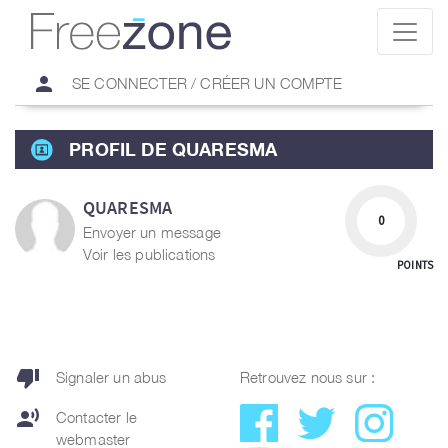
person
SE CONNECTER / CRÉER UN COMPTE
PROFIL DE QUARESMA
QUARESMA
0
Envoyer un message
Voir les publications
POINTS
thumb_down
Signaler un abus
Retrouvez nous sur :
record_voice_over
Contacter le
webmaster