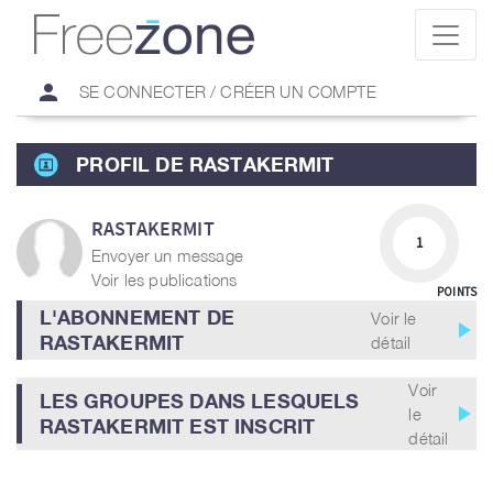
person
SE CONNECTER / CRÉER UN COMPTE
PROFIL DE RASTAKERMIT
RASTAKERMIT
1
Envoyer un message
Voir les publications
POINTS
L'ABONNEMENT DE
Voir le
play_arrow
RASTAKERMIT
détail
Voir
LES GROUPES DANS LESQUELS
play_arrow
le
RASTAKERMIT EST INSCRIT
détail