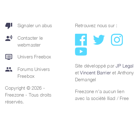
thumb_down
Signaler un abus
Retrouvez nous sur :
record_voice_over
Contacter le
webmaster
dvr
Univers Freebox
Site développé par
JP Legal
group
Forums Univers
et
Vincent Barrier
et Anthony
Freebox
Demangel
Copyright © 2026 -
Freezone n'a aucun lien
Freezone - Tous droits
avec la société Iliad / Free
réservés.