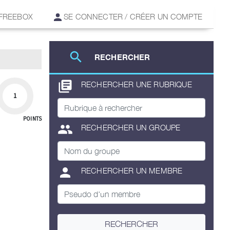
 FREEBOX
SE CONNECTER / CRÉER UN COMPTE
search
RECHERCHER
library_books
RECHERCHER UNE RUBRIQUE
1
POINTS
group
RECHERCHER UN GROUPE
person
RECHERCHER UN MEMBRE
RECHERCHER