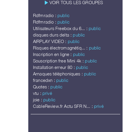
play_arrow
VOIR TOUS LES GROUPES
Rdfmradio :
public
Rdfmradio :
public
Utilisateurs Freebox du 6... :
public
disques durs delta :
public
AIRPLAY VIDEO :
public
Risques électromagnétiq... :
public
Inscription en ligne :
public
Souscription free Mini 4k :
public
Installation erreur 80 :
public
Arnaques téléphoniques :
public
francedxn :
public
Quotes :
public
vtu :
privé
joie :
public
CableReview.fr Actu SFR N... :
privé