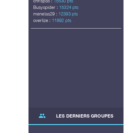
chrispas :
15530 pts
Busyspider :
15324 pts
menelas29 :
12393 pts
overlize :
11892 pts
group
LES DERNIERS GROUPES