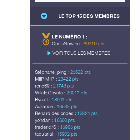
stars
LE TOP 15 DES MEMBRES
LE NUMÉRO 1 :
CurtisNewton :
59319 pts
play_arrow
VOIR TOUS LES MEMBRES
Stéphane_ping :
25622 pts
MIIP MIIP :
23422 pts
reno69 :
21748 pts
WileE.Coyote :
20017 pts
Bysoft :
18901 pts
Auzance :
16932 pts
Renard des ondes :
16824 pts
yondan :
16660 pts
frederic76 :
15965 pts
taduarial :
15902 pts