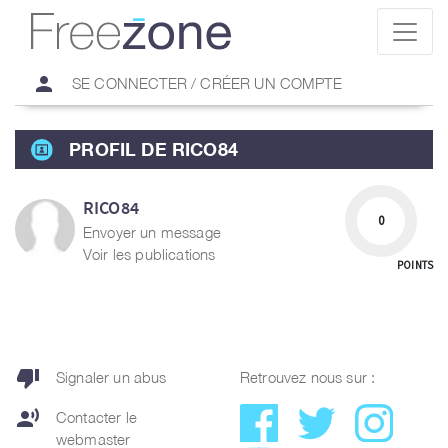
person
SE CONNECTER / CRÉER UN COMPTE
PROFIL DE RICO84
RICO84
0
Envoyer un message
Voir les publications
POINTS
thumb_down
Signaler un abus
Retrouvez nous sur :
record_voice_over
Contacter le
webmaster