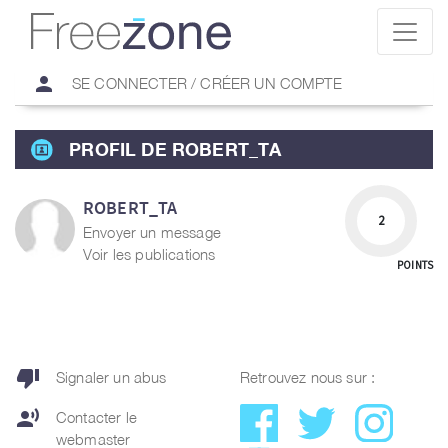
person
SE CONNECTER / CRÉER UN COMPTE
PROFIL DE ROBERT_TA
ROBERT_TA
2
Envoyer un message
Voir les publications
POINTS
thumb_down
Signaler un abus
Retrouvez nous sur :
record_voice_over
Contacter le
webmaster