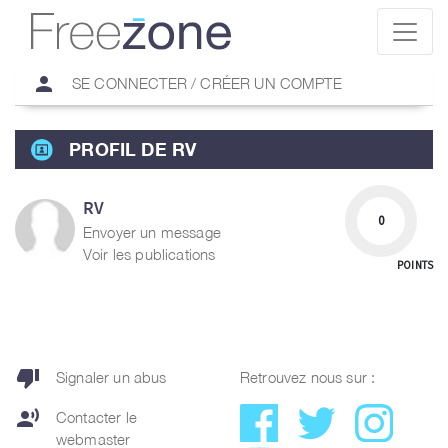
person
SE CONNECTER / CRÉER UN COMPTE
PROFIL DE RV
RV
0
Envoyer un message
Voir les publications
POINTS
thumb_down
Signaler un abus
Retrouvez nous sur :
record_voice_over
Contacter le
webmaster