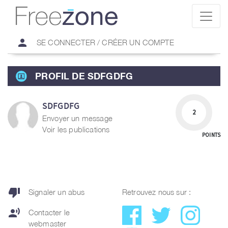
person
SE CONNECTER / CRÉER UN COMPTE
PROFIL DE SDFGDFG
SDFGDFG
2
Envoyer un message
Voir les publications
POINTS
thumb_down
Signaler un abus
Retrouvez nous sur :
record_voice_over
Contacter le
webmaster