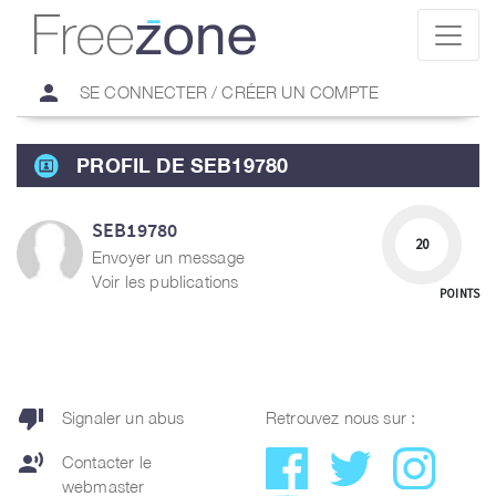
person
SE CONNECTER / CRÉER UN COMPTE
PROFIL DE SEB19780
SEB19780
20
Envoyer un message
Voir les publications
POINTS
thumb_down
Signaler un abus
Retrouvez nous sur :
record_voice_over
Contacter le
webmaster