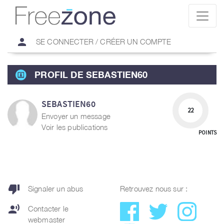
person
SE CONNECTER / CRÉER UN COMPTE
PROFIL DE SEBASTIEN60
SEBASTIEN60
22
Envoyer un message
Voir les publications
POINTS
thumb_down
Signaler un abus
Retrouvez nous sur :
record_voice_over
Contacter le
webmaster