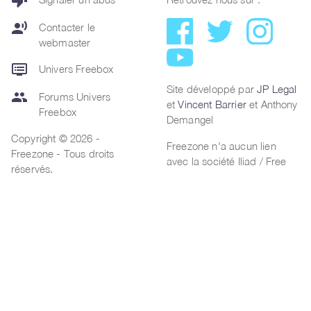
thumb_down
record_voice_over
Contacter le
webmaster
dvr
Univers Freebox
Site développé par
JP Legal
group
Forums Univers
et
Vincent Barrier
et Anthony
Freebox
Demangel
Copyright © 2026 -
Freezone n'a aucun lien
Freezone - Tous droits
avec la société Iliad / Free
réservés.