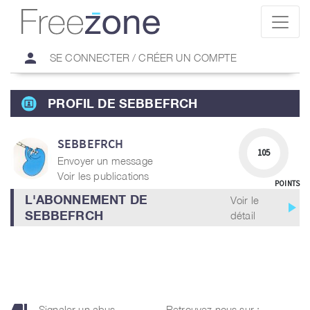
person
SE CONNECTER / CRÉER UN COMPTE
PROFIL DE SEBBEFRCH
SEBBEFRCH
105
Envoyer un message
Voir les publications
POINTS
L'ABONNEMENT DE
Voir le
play_arrow
SEBBEFRCH
détail
Signaler un abus
Retrouvez nous sur :