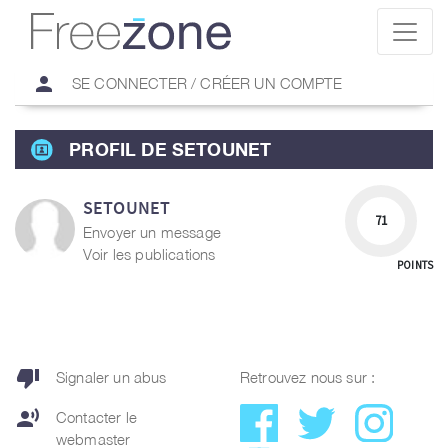
person
SE CONNECTER / CRÉER UN COMPTE
PROFIL DE SETOUNET
SETOUNET
71
Envoyer un message
Voir les publications
POINTS
thumb_down
Signaler un abus
Retrouvez nous sur :
record_voice_over
Contacter le
webmaster