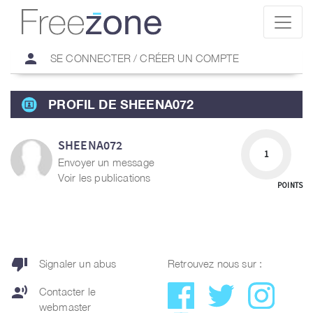
person
SE CONNECTER / CRÉER UN COMPTE
PROFIL DE SHEENA072
SHEENA072
1
Envoyer un message
Voir les publications
POINTS
thumb_down
Signaler un abus
Retrouvez nous sur :
record_voice_over
Contacter le
webmaster