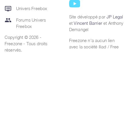
dvr
Univers Freebox
Site développé par
JP Legal
group
Forums Univers
et
Vincent Barrier
et Anthony
Freebox
Demangel
Copyright © 2026 -
Freezone n'a aucun lien
Freezone - Tous droits
avec la société Iliad / Free
réservés.