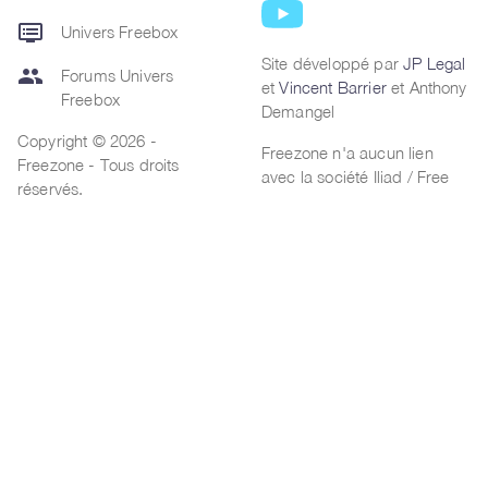
dvr
Univers Freebox
Site développé par
JP Legal
group
Forums Univers
et
Vincent Barrier
et Anthony
Freebox
Demangel
Copyright © 2026 -
Freezone n'a aucun lien
Freezone - Tous droits
avec la société Iliad / Free
réservés.