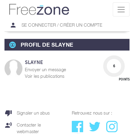
person
SE CONNECTER / CRÉER UN COMPTE
PROFIL DE SLAYNE
SLAYNE
6
Envoyer un message
Voir les publications
POINTS
thumb_down
Signaler un abus
Retrouvez nous sur :
record_voice_over
Contacter le
webmaster