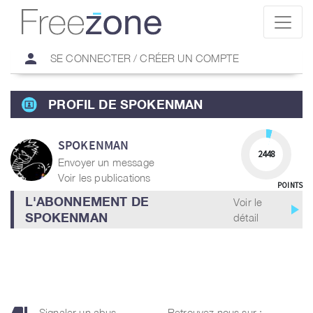
person
SE CONNECTER / CRÉER UN COMPTE
PROFIL DE SPOKENMAN
SPOKENMAN
2448
Envoyer un message
Voir les publications
POINTS
L'ABONNEMENT DE
Voir le
play_arrow
SPOKENMAN
détail
Signaler un abus
Retrouvez nous sur :