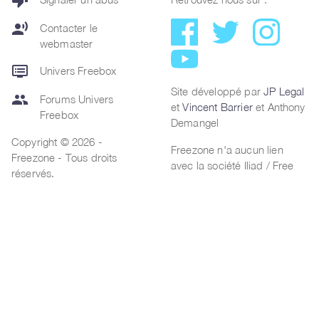
thumb_down
record_voice_over
Contacter le
webmaster
dvr
Univers Freebox
Site développé par
JP Legal
group
Forums Univers
et
Vincent Barrier
et Anthony
Freebox
Demangel
Copyright © 2026 -
Freezone n'a aucun lien
Freezone - Tous droits
avec la société Iliad / Free
réservés.