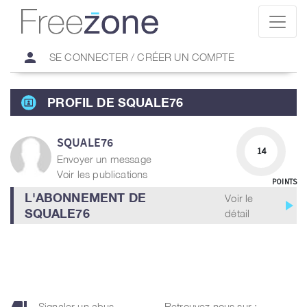
person
SE CONNECTER / CRÉER UN COMPTE
PROFIL DE SQUALE76
SQUALE76
14
Envoyer un message
Voir les publications
POINTS
L'ABONNEMENT DE
Voir le
play_arrow
SQUALE76
détail
Signaler un abus
Retrouvez nous sur :