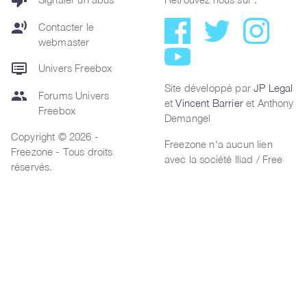
thumb_down
record_voice_over
Contacter le
webmaster
dvr
Univers Freebox
Site développé par
JP Legal
group
Forums Univers
et
Vincent Barrier
et Anthony
Freebox
Demangel
Copyright © 2026 -
Freezone n'a aucun lien
Freezone - Tous droits
avec la société Iliad / Free
réservés.