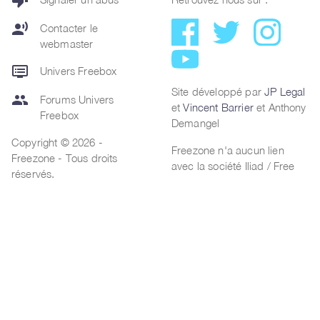
thumb_down
record_voice_over
Contacter le
webmaster
dvr
Univers Freebox
Site développé par
JP Legal
group
Forums Univers
et
Vincent Barrier
et Anthony
Freebox
Demangel
Copyright © 2026 -
Freezone n'a aucun lien
Freezone - Tous droits
avec la société Iliad / Free
réservés.