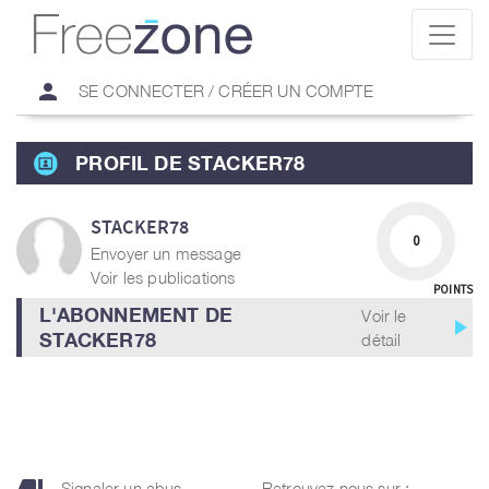
person
SE CONNECTER / CRÉER UN COMPTE
PROFIL DE STACKER78
STACKER78
0
Envoyer un message
Voir les publications
POINTS
L'ABONNEMENT DE
Voir le
play_arrow
STACKER78
détail
Signaler un abus
Retrouvez nous sur :