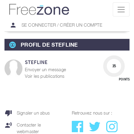
person
SE CONNECTER / CRÉER UN COMPTE
PROFIL DE STEFLINE
STEFLINE
35
Envoyer un message
Voir les publications
POINTS
thumb_down
Signaler un abus
Retrouvez nous sur :
record_voice_over
Contacter le
webmaster