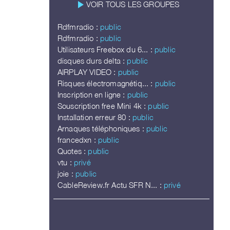
play_arrow
VOIR TOUS LES GROUPES
Rdfmradio :
public
Rdfmradio :
public
Utilisateurs Freebox du 6... :
public
disques durs delta :
public
AIRPLAY VIDEO :
public
Risques électromagnétiq... :
public
Inscription en ligne :
public
Souscription free Mini 4k :
public
Installation erreur 80 :
public
Arnaques téléphoniques :
public
francedxn :
public
Quotes :
public
vtu :
privé
joie :
public
CableReview.fr Actu SFR N... :
privé