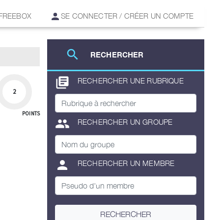
 FREEBOX
SE CONNECTER / CRÉER UN COMPTE
search
RECHERCHER
library_books
RECHERCHER UNE RUBRIQUE
2
POINTS
group
RECHERCHER UN GROUPE
person
RECHERCHER UN MEMBRE
RECHERCHER