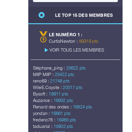
stars
LE TOP 15 DES MEMBRES
LE NUMÉRO 1 :
CurtisNewton :
59319 pts
play_arrow
VOIR TOUS LES MEMBRES
Stéphane_ping :
25622 pts
MIIP MIIP :
23422 pts
reno69 :
21748 pts
WileE.Coyote :
20017 pts
Bysoft :
18911 pts
Auzance :
16932 pts
Renard des ondes :
16824 pts
yondan :
16661 pts
frederic76 :
15965 pts
taduarial :
15902 pts