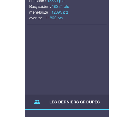
chrispas :
15530 pts
Busyspider :
15324 pts
menelas29 :
12393 pts
overlize :
11892 pts
group
LES DERNIERS GROUPES